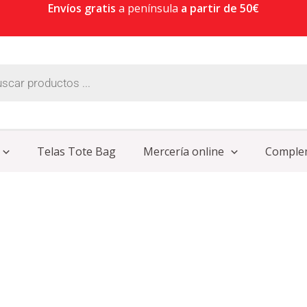
Envíos gratis
a península
a partir de 50€
Telas Tote Bag
Mercería online
Comple