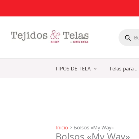
Ir
al
contenido
Búsqueda
de
productos
TIPOS DE TELA
Telas para…
Inicio
Bolsos «My Way»
Bolsos «My Way»