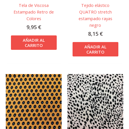
Tela de Viscosa
Tejido elástico
Estampado Retro de
QUATRO stretch
Colores
estampado rayas
negro
9,95
€
8,15
€
AÑADIR AL
CARRITO
AÑADIR AL
CARRITO