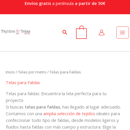
Or
Ir
Envíos gratis
a península
a partir de 50€
po
al
po
contenido
Buscar
0
Inicio
/
Telas por metro
/ Telas para Faldas
Telas para Faldas
Telas para faldas: Encuentra la tela perfecta para tu
proyecto
Si buscas
telas para faldas
, has llegado al lugar adecuado.
Contamos con una
amplia selección de tejidos
ideales para
confeccionar todo tipo de faldas, desde modelos ligeros y
fluidos hasta faldas con más cuerpo y estructura. Elige la