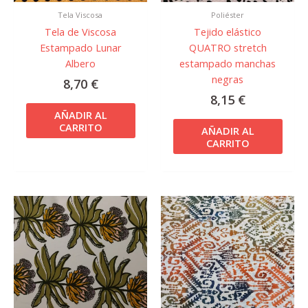
Tela Viscosa
Poliéster
Tela de Viscosa
Tejido elástico
Estampado Lunar
QUATRO stretch
Albero
estampado manchas
negras
8,70
€
8,15
€
AÑADIR AL
CARRITO
AÑADIR AL
CARRITO