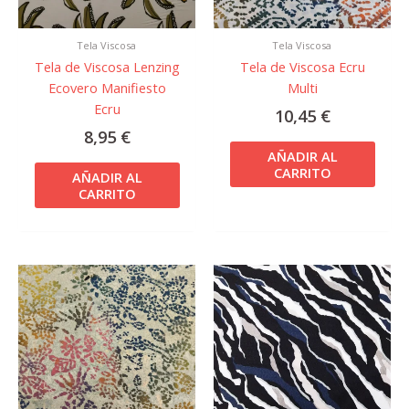
Tela Viscosa
Tela Viscosa
Tela de Viscosa Lenzing
Tela de Viscosa Ecru
Ecovero Manifiesto
Multi
Ecru
10,45
€
8,95
€
AÑADIR AL
CARRITO
AÑADIR AL
CARRITO