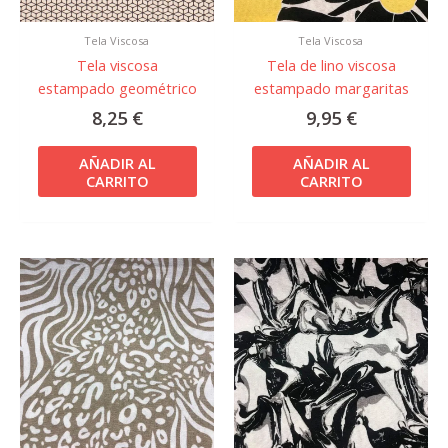
Tela Viscosa
Tela Viscosa
Tela viscosa
Tela de lino viscosa
estampado geométrico
estampado margaritas
8,25
€
9,95
€
AÑADIR AL
AÑADIR AL
CARRITO
CARRITO