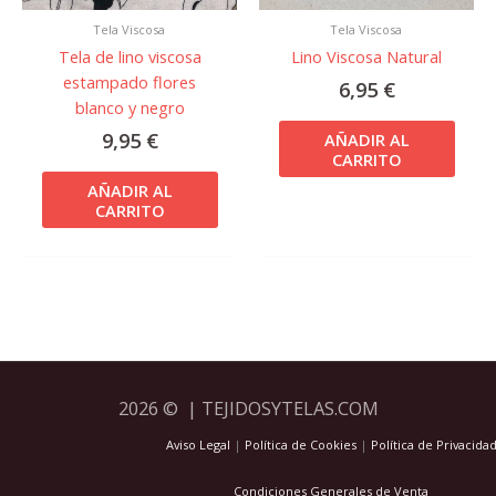
Tela Viscosa
Tela Viscosa
Tela de lino viscosa
Lino Viscosa Natural
estampado flores
6,95
€
blanco y negro
9,95
€
AÑADIR AL
CARRITO
AÑADIR AL
CARRITO
2026 © | TEJIDOSYTELAS.COM
Aviso Legal
|
Política de Cookies
|
Política de Privacida
Condiciones Generales de Venta