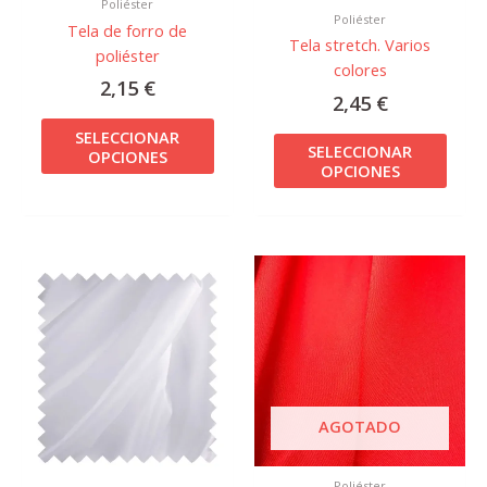
Poliéster
elegir
elegir
Poliéster
Tela de forro de
en
en
Tela stretch. Varios
poliéster
la
la
colores
página
págin
2,15
€
2,45
€
de
de
producto
prod
SELECCIONAR
SELECCIONAR
OPCIONES
OPCIONES
Este
Este
producto
prod
tiene
tiene
múltiples
múlti
variantes.
varian
Las
Las
opciones
opcio
AGOTADO
se
se
pueden
pued
Poliéster