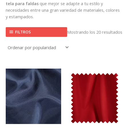
tela para faldas
que mejor se adapte a tu estilo y
necesidades entre una gran variedad de materiales, colores
y estampados.
FILTROS
Mostrando los 20 resultados
Este
Este
producto
prod
tiene
tiene
múltiples
múlti
variantes.
varian
Las
Las
opciones
opcio
se
se
pueden
pued