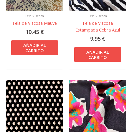
Tela Viscosa
Tela Viscosa
Tela de Viscosa Mauve
Tela de Viscosa
Estampada Cebra Azul
10,45
€
9,95
€
AÑADIR AL
CARRITO
AÑADIR AL
CARRITO