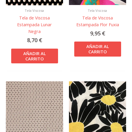
Tela Viscosa
Tela Viscosa
Tela de Viscosa
Tela de Viscosa
Estampada Flor Fuxia
Estampada Lunar
Negra
9,95
€
8,70
€
AÑADIR AL
CARRITO
AÑADIR AL
CARRITO