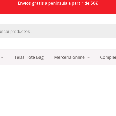
Envíos gratis
a península
a partir de 50€
Telas Tote Bag
Mercería online
Comple