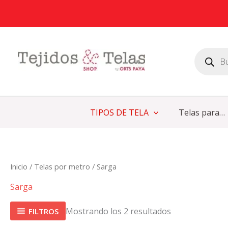
Ordenado
Ir
por
al
popularidad
contenido
Búsqueda
de
productos
TIPOS DE TELA
Telas para…
Inicio
/
Telas por metro
/ Sarga
Sarga
Mostrando los 2 resultados
FILTROS