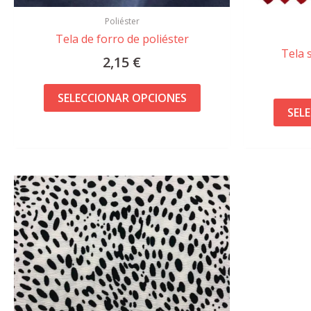
página
Poliéster
de
Tela de forro de poliéster
producto
Tela 
2,15
€
SELECCIONAR OPCIONES
SEL