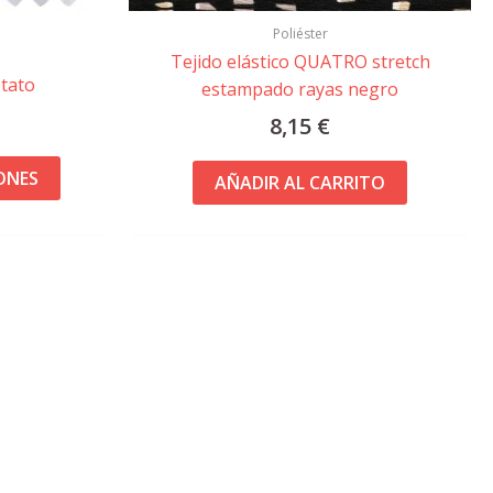
página
Poliéster
de
Tejido elástico QUATRO stretch
producto
etato
estampado rayas negro
8,15
€
ONES
AÑADIR AL CARRITO