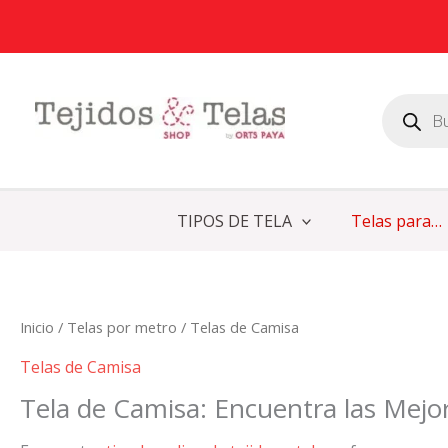
Ordenado
Ir
por
al
popularidad
contenido
Búsqueda
de
productos
TIPOS DE TELA
Telas para…
Inicio
/
Telas por metro
/ Telas de Camisa
Telas de Camisa
Tela de Camisa: Encuentra las Mejo