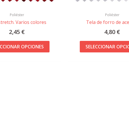
página
de
Poliéster
Poliéster
producto
stretch. Varios colores
Tela de forro de ac
2,45
€
4,80
€
ECCIONAR OPCIONES
SELECCIONAR OPCI