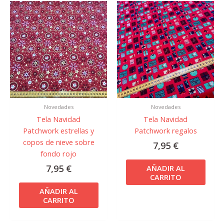
Novedades
Novedades
Tela Navidad
Tela Navidad
Patchwork estrellas y
Patchwork regalos
copos de nieve sobre
7,95
€
fondo rojo
7,95
€
AÑADIR AL
CARRITO
AÑADIR AL
CARRITO