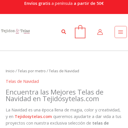
Or
Ir
Envíos gratis
a península
a partir de 50€
po
al
po
contenido
Buscar
0
Inicio
/
Telas por metro
/ Telas de Navidad
Telas de Navidad
Encuentra las Mejores Telas de
Navidad en Tejidosytelas.com
La Navidad es una época llena de magia, color y creatividad,
y en
Tejidosytelas.com
queremos ayudarte a dar vida a tus
proyectos con nuestra exclusiva selección de
telas de