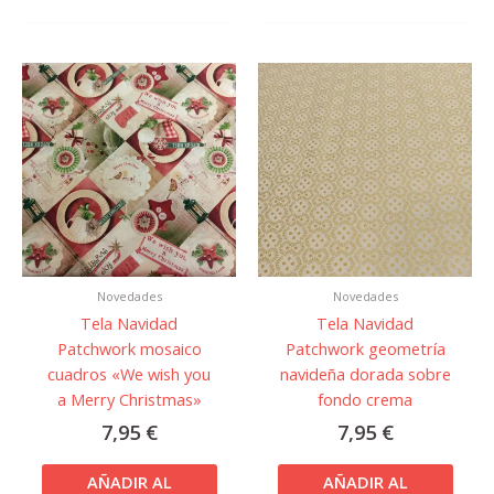
Novedades
Novedades
Tela Navidad
Tela Navidad
Patchwork mosaico
Patchwork geometría
cuadros «We wish you
navideña dorada sobre
a Merry Christmas»
fondo crema
7,95
€
7,95
€
AÑADIR AL
AÑADIR AL