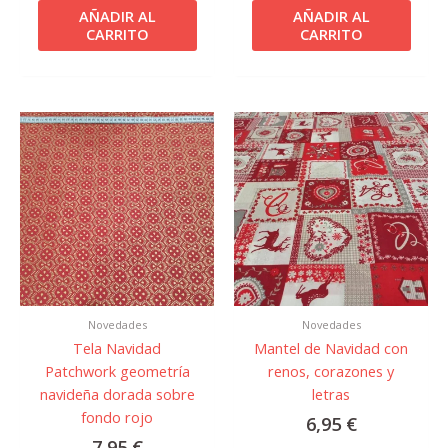
AÑADIR AL
AÑADIR AL
CARRITO
CARRITO
Novedades
Novedades
Tela Navidad
Mantel de Navidad con
Patchwork geometría
renos, corazones y
navideña dorada sobre
letras
fondo rojo
6,95
€
7,95
€