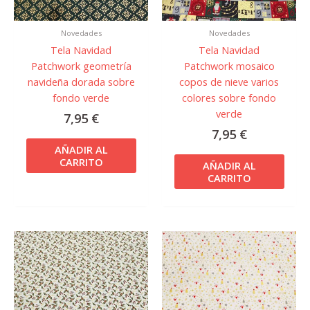
Novedades
Novedades
Tela Navidad
Tela Navidad
Patchwork geometría
Patchwork mosaico
navideña dorada sobre
copos de nieve varios
fondo verde
colores sobre fondo
verde
7,95
€
7,95
€
AÑADIR AL
CARRITO
AÑADIR AL
CARRITO