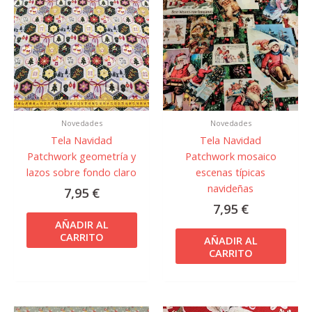
Novedades
Novedades
Tela Navidad
Tela Navidad
Patchwork geometría y
Patchwork mosaico
lazos sobre fondo claro
escenas típicas
navideñas
7,95
€
7,95
€
AÑADIR AL
CARRITO
AÑADIR AL
CARRITO