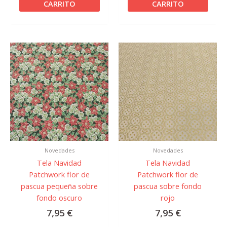
CARRITO
CARRITO
Novedades
Novedades
Tela Navidad
Tela Navidad
Patchwork flor de
Patchwork flor de
pascua pequeña sobre
pascua sobre fondo
fondo oscuro
rojo
7,95
€
7,95
€