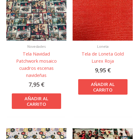
Novedades
Loneta
Tela Navidad
Tela de Loneta Gold
Patchwork mosaico
Lurex Roja
cuadros escenas
9,95
€
navideñas
7,95
€
AÑADIR AL
CARRITO
AÑADIR AL
CARRITO