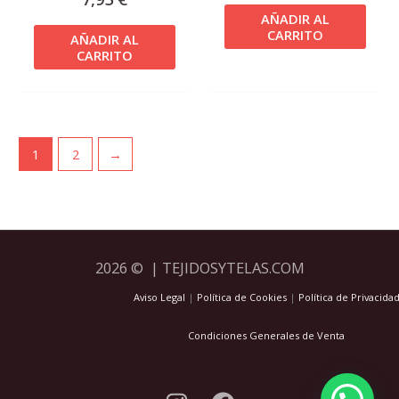
AÑADIR AL
CARRITO
AÑADIR AL
CARRITO
1
2
→
2026 © | TEJIDOSYTELAS.COM
Aviso Legal
|
Política de Cookies
|
Política de Privacida
Condiciones Generales de Venta