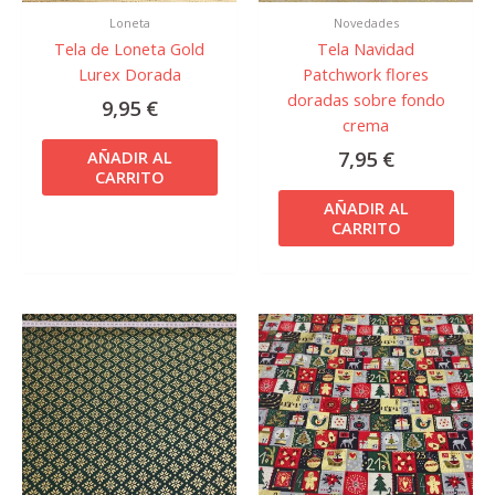
Loneta
Novedades
Tela de Loneta Gold
Tela Navidad
Lurex Dorada
Patchwork flores
doradas sobre fondo
9,95
€
crema
7,95
€
AÑADIR AL
CARRITO
AÑADIR AL
CARRITO