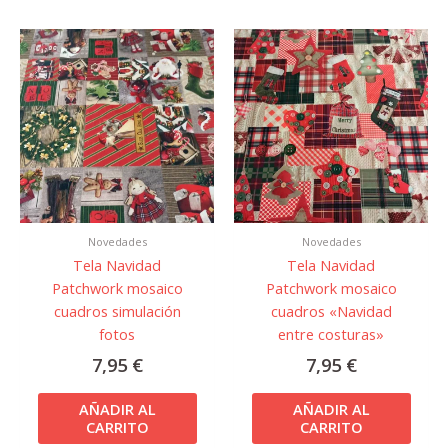
Novedades
Novedades
Tela Navidad
Tela Navidad
Patchwork mosaico
Patchwork mosaico
cuadros simulación
cuadros «Navidad
fotos
entre costuras»
7,95
€
7,95
€
AÑADIR AL
AÑADIR AL
CARRITO
CARRITO