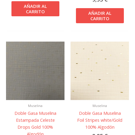
AÑADIR AL
CARRITO
AÑADIR AL
CARRITO
Muselina
Muselina
Doble Gasa Muselina
Doble Gasa Muselina
Estampada Celeste
Foil Stripes white/Gold
Drops Gold 100%
100% Algodón
Algodón