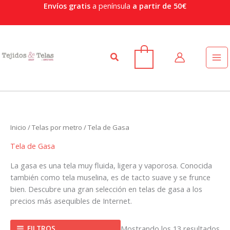
Or
Ir
Envíos gratis
a península
a partir de 50€
po
al
po
contenido
Buscar
0
Inicio
/
Telas por metro
/ Tela de Gasa
Tela de Gasa
La gasa es una tela muy fluida, ligera y vaporosa. Conocida
también como tela muselina, es de tacto suave y se frunce
bien. Descubre una gran selección en telas de gasa a los
precios más asequibles de Internet.
FILTROS
Mostrando los 13 resultados