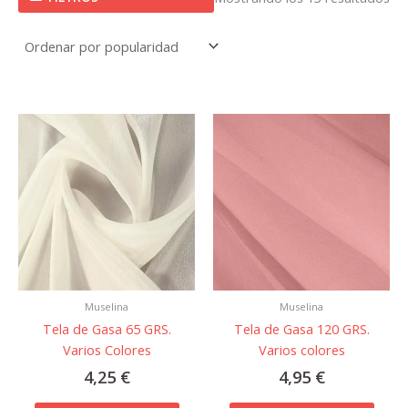
Este
Este
producto
prod
tiene
tiene
múltiples
múlti
variantes.
varian
Las
Las
opciones
opcio
se
se
pueden
pued
Muselina
Muselina
elegir
elegir
Tela de Gasa 65 GRS.
Tela de Gasa 120 GRS.
en
en
Varios Colores
Varios colores
la
la
página
págin
4,25
€
4,95
€
de
de