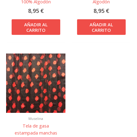
100% Algodón
Algodón
8,95
€
8,95
€
AÑADIR AL
AÑADIR AL
CARRITO
CARRITO
Muselina
Tela de gasa
estampada manchas