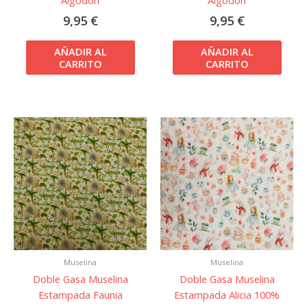
Algodón
Algodón
9,95
€
9,95
€
AÑADIR AL
AÑADIR AL
CARRITO
CARRITO
Muselina
Muselina
Doble Gasa Muselina
Doble Gasa Muselina
Estampada Faunia
Estampada Alicia 100%