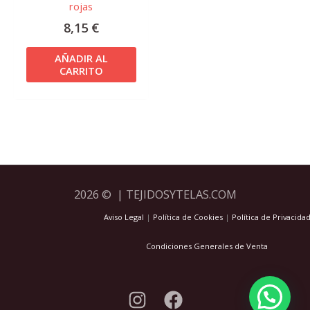
rojas
8,15
€
AÑADIR AL
CARRITO
2026 © | TEJIDOSYTELAS.COM
Aviso Legal
|
Política de Cookies
|
Política de Privacida
Condiciones Generales de Venta