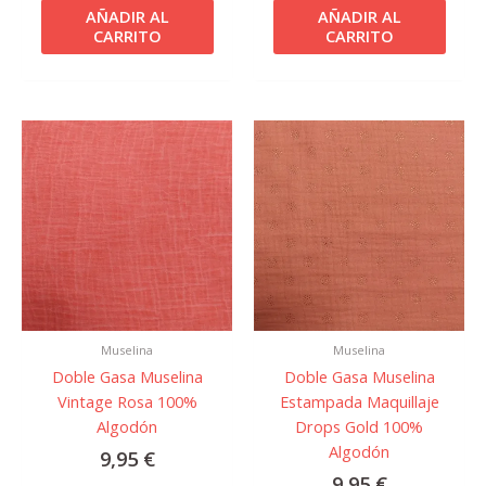
AÑADIR AL
AÑADIR AL
CARRITO
CARRITO
Muselina
Muselina
Doble Gasa Muselina
Doble Gasa Muselina
Vintage Rosa 100%
Estampada Maquillaje
Algodón
Drops Gold 100%
Algodón
9,95
€
9,95
€