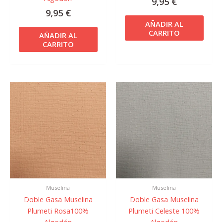
9,95
€
9,95
€
AÑADIR AL
CARRITO
AÑADIR AL
CARRITO
Muselina
Muselina
Doble Gasa Muselina
Doble Gasa Muselina
Plumeti Rosa100%
Plumeti Celeste 100%