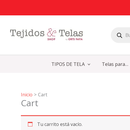
Ir
al
contenido
Búsqueda
de
productos
TIPOS DE TELA
Telas para…
Inicio
Cart
Cart
Tu carrito está vacío.