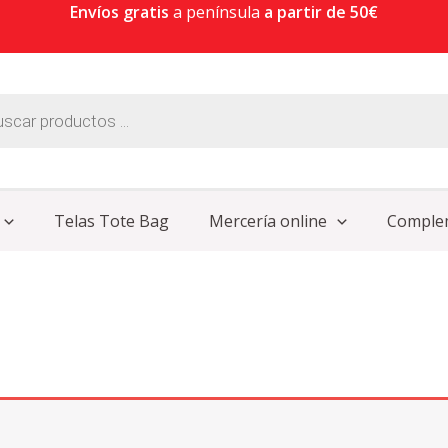
Envíos gratis
a península
a partir de 50€
Telas Tote Bag
Mercería online
Comple