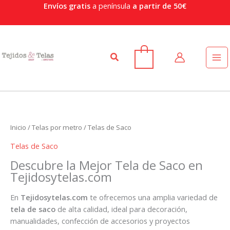
Or
Ir
Envíos gratis
a península
a partir de 50€
po
al
po
contenido
Buscar
0
Inicio
/
Telas por metro
/ Telas de Saco
Telas de Saco
Descubre la Mejor Tela de Saco en
Tejidosytelas.com
En
Tejidosytelas.com
te ofrecemos una amplia variedad de
tela de saco
de alta calidad, ideal para decoración,
manualidades, confección de accesorios y proyectos