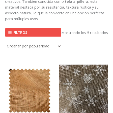
creativos. También conocida como
tela arpillera
, este
material destaca por su resistencia, textura rústica y su
aspecto natural, lo que la convierte en una opción perfecta
para múltiples usos.
FILTROS
Mostrando los 5 resultados
Este
producto
tiene
múltiples
variantes.
Las
opciones
se