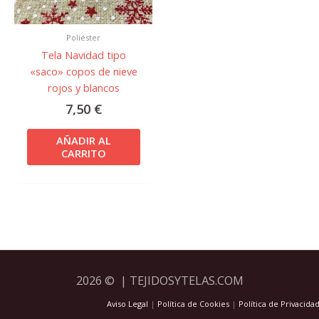
Poliéster
Tela Navidad tipo
«saco» copos de nieve
rojos y blancos
7,50
€
AÑADIR AL
CARRITO
2026 © | TEJIDOSYTELAS.COM
Aviso Legal
|
Política de Cookies
|
Política de Privacida