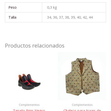
Peso
0,3 kg
Talla
34, 36, 37, 38, 39, 40, 42, 44
Productos relacionados
Rang
Este
Este
de
producto
prod
preci
tiene
tiene
desd
múltiples
múlti
14,95
variantes.
varian
hast
Las
Las
19,95
opciones
opcio
se
se
pueden
pued
Complementos
Complementos
elegir
elegir
Zapato Emir Negro
Chaleco para trajes de