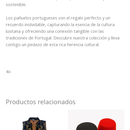
sostenible.
Los pañuelos portugueses son el regalo perfecto y un
recuerdo inolvidable, capturando la esencia de la cultura
lusitana y ofreciendo una conexión tangible con las
tradiciones de Portugal. Descubre nuestra colección y lleva
contigo un pedazo de esta rica herencia cultural.
4o
Productos relacionados
Rango
Este
Este
de
producto
prod
precios:
tiene
tiene