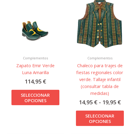
de
producto
prod
preci
tiene
tiene
desd
múltiples
múlti
14,95
variantes.
varian
hast
Las
Las
19,95
opciones
opcio
se
se
pueden
pued
Complementos
Complementos
elegir
elegir
Zapato Emir Verde
Chaleco para trajes de
en
en
Luna Amarilla
fiestas regionales color
la
la
verde. Tallaje infantil
página
págin
114,95
€
(consultar tabla de
de
de
medidas)
producto
prod
SELECCIONAR
OPCIONES
14,95
€
-
19,95
€
SELECCIONAR
OPCIONES