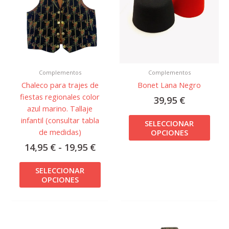
desde
múltiples
múlti
14,95 €
variantes.
varian
hasta
Las
Las
19,95 €
opciones
opcio
se
se
pueden
pued
Complementos
Complementos
elegir
elegir
Chaleco para trajes de
Bonet Lana Negro
en
en
fiestas regionales color
la
la
39,95
€
azul marino. Tallaje
página
págin
infantil (consultar tabla
de
de
SELECCIONAR
de medidas)
OPCIONES
producto
prod
14,95
€
-
19,95
€
SELECCIONAR
OPCIONES
Rang
Este
Este