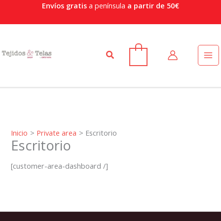
Ir
Envíos gratis
a península
a partir de 50€
al
contenido
Buscar
0
Inicio
Private area
Escritorio
Escritorio
[customer-area-dashboard /]