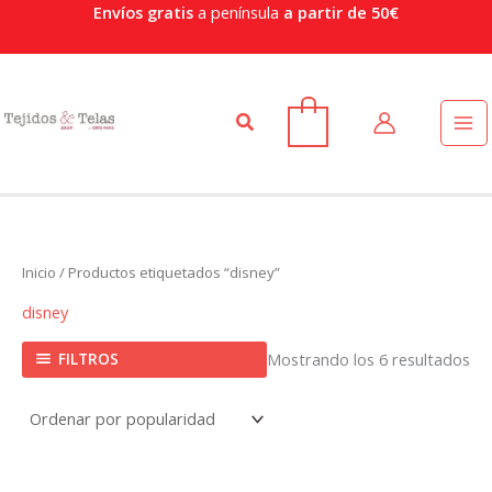
Or
Ir
Envíos gratis
a península
a partir de 50€
po
al
po
contenido
Buscar
0
Inicio
/ Productos etiquetados “disney”
disney
FILTROS
Mostrando los 6 resultados