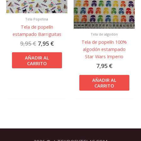
Tela Popelina
Tela de popelín
estampado Barriguitas
Tela de algodón
Tela de popelín 100%
9,95
€
7,95
€
algodón estampado
Star Wars Imperio
AÑADIR AL
CARRITO
7,95
€
AÑADIR AL
CARRITO