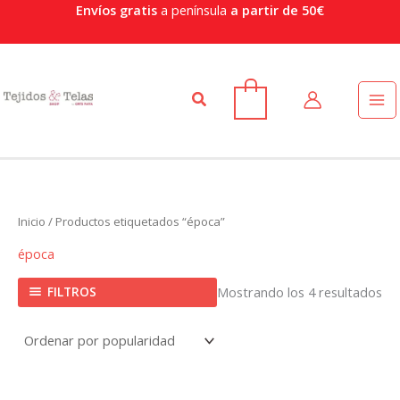
Or
Ir
Envíos gratis
a península
a partir de 50€
po
al
po
contenido
Buscar
0
Inicio
/ Productos etiquetados “época”
época
FILTROS
Mostrando los 4 resultados