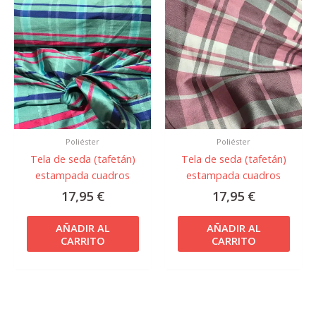
Poliéster
Poliéster
Tela de seda (tafetán)
Tela de seda (tafetán)
estampada cuadros
estampada cuadros
17,95
€
17,95
€
AÑADIR AL
AÑADIR AL
CARRITO
CARRITO