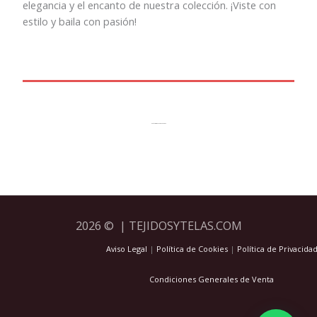
elegancia y el encanto de nuestra colección. ¡Viste con
estilo y baila con pasión!
CATÁLOGO FLAMENCA 2024
2026 © | TEJIDOSYTELAS.COM
Aviso Legal
|
Política de Cookies
|
Política de Privacida
Condiciones Generales de Venta