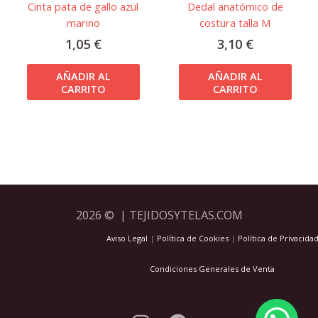
Cinta pata de gallo azul
Dedal anatómico de
marino
costura talla M
1,05
€
3,10
€
AÑADIR AL
AÑADIR AL
CARRITO
CARRITO
2026 © | TEJIDOSYTELAS.COM
Aviso Legal
|
Política de Cookies
|
Política de Privacida
Condiciones Generales de Venta