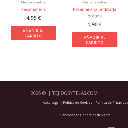
Mercería online
Mercería online
Pasamanería
Pasamanería ondulada
dorada
4,95
€
1,90
€
AÑADIR AL
CARRITO
AÑADIR AL
CARRITO
2026 © | TEJIDOSYTELAS.COM
Aviso Legal
|
Política de Cookies
|
Política de Privacida
Condiciones Generales de Venta