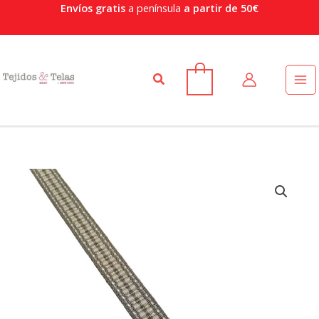
Ir
Envíos gratis
a península
a partir de 50€
al
contenido
Buscar
0
Pasamanería
cantidad