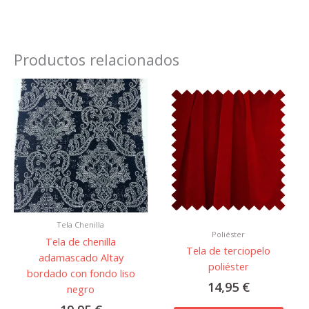
Productos relacionados
Este
prod
tiene
múlti
varian
Las
opcio
se
pued
Tela Chenilla
elegir
Poliéster
Tela de chenilla
en
Tela de terciopelo
adamascado Altay
la
poliéster
bordado con fondo liso
págin
14,95
€
negro
de
prod