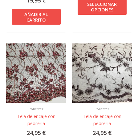
19,95
€
SELECCIONAR
OPCIONES
AÑADIR AL
CARRITO
Poliéster
Poliéster
Tela de encaje con
Tela de encaje con
pedrería
pedrería
24,95
€
24,95
€