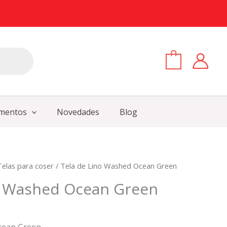
0
mentos
Novedades
Blog
Telas para coser
/ Tela de Lino Washed Ocean Green
o Washed Ocean Green
cean Green