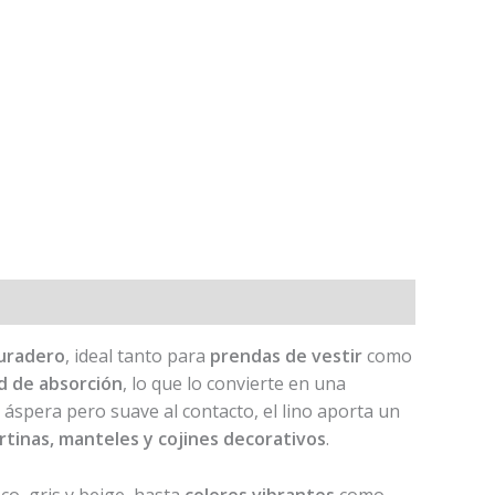
duradero
, ideal tanto para
prendas de vestir
como
ad de absorción
, lo que lo convierte en una
 áspera pero suave al contacto, el lino aporta un
rtinas, manteles y cojines decorativos
.
o, gris y beige, hasta
colores vibrantes
como