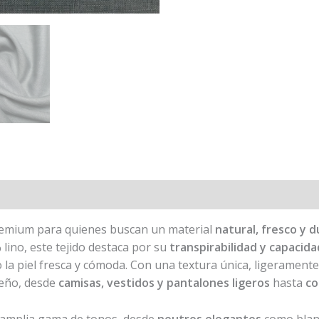
emium para quienes buscan un material
natural, fresco y 
 lino, este tejido destaca por su
transpirabilidad y capacid
 la piel fresca y cómoda. Con una textura única, ligeramente
iseño, desde
camisas, vestidos y pantalones ligeros
hasta
co
a amplia gama de tonos, desde
neutros elegantes
como blanc