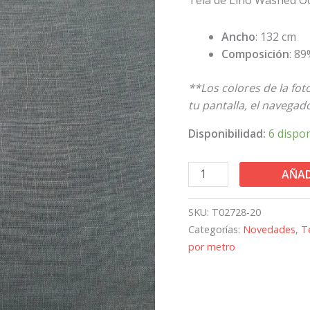
Green
cantidad
Ancho
: 132 cm
Composición
: 8
**Los colores de la fo
tu pantalla, el navegador
Disponibilidad:
6 dispo
AÑAD
SKU:
T02728-20
Categorías:
Novedades
,
T
por metro