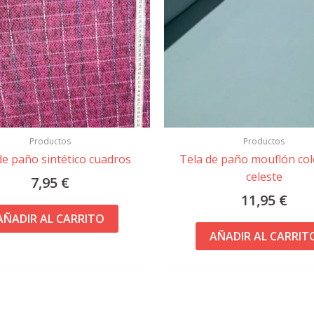
Productos
Productos
de paño sintético cuadros
Tela de paño mouflón col
celeste
7,95
€
11,95
€
AÑADIR AL CARRITO
AÑADIR AL CARRIT