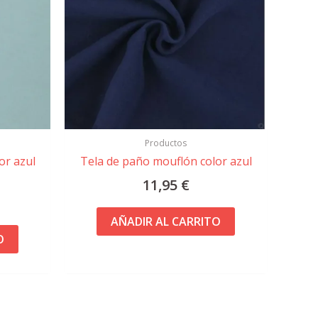
Productos
or azul
Tela de paño mouflón color azul
11,95
€
AÑADIR AL CARRITO
O