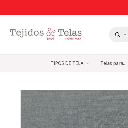
Ir
al
contenido
Búsqueda
de
productos
TIPOS DE TELA
Telas para…