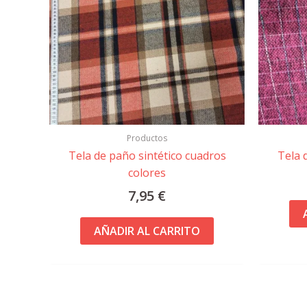
Productos
Tela de paño sintético cuadros
Tela 
colores
7,95
€
AÑADIR AL CARRITO