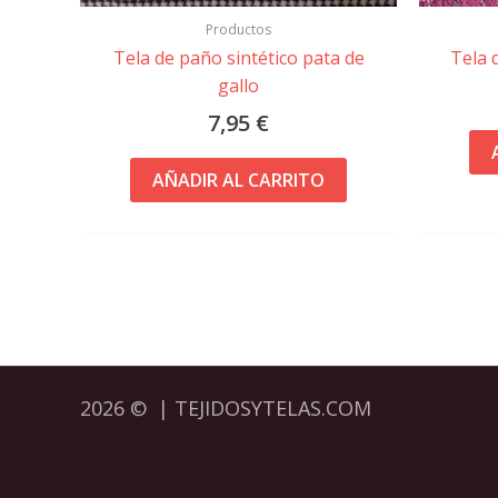
Productos
Tela de paño sintético pata de
Tela 
gallo
7,95
€
AÑADIR AL CARRITO
2026 © | TEJIDOSYTELAS.COM