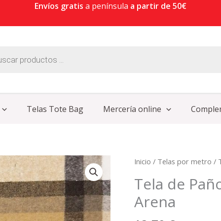
Envíos gratis
a península
a partir de 50€
Telas Tote Bag
Mercería online
Comple
Tela
Inicio
/
Telas por metro
/
de
Tela de Pañ
Paño
Arena
Estampado
de