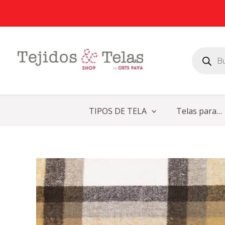
Ir
al
contenido
Búsqueda
de
productos
TIPOS DE TELA
Telas para…