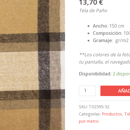
13,70
€
Cuadros
Arena
Tela de Paño
cantidad
Ancho
: 150 cm
Composición
: 10
Gramaje
: gr/m2
**Los colores de la fo
tu pantalla, el navegado
Disponibilidad:
2 dispo
AÑAD
SKU:
T02595-52
Categorías:
Productos
,
Te
por metro