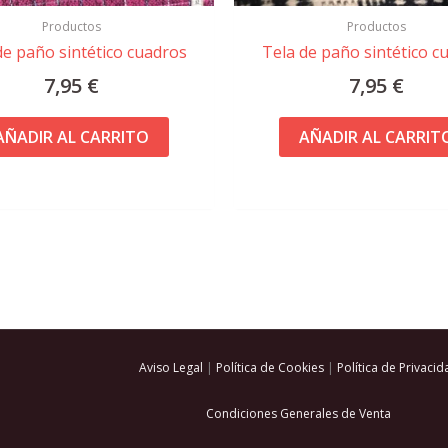
Productos
Productos
de paño sintético cuadros
Tela de paño sintético c
7,95
€
7,95
€
AÑADIR AL CARRITO
AÑADIR AL CARRIT
Aviso Legal
|
Política de Cookies
|
Política de Privacid
Condiciones Generales de Venta