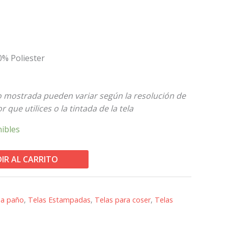
0% Poliester
to mostrada pueden variar según la resolución de
r que utilices o la tintada de la tela
nibles
IR AL CARRITO
la paño
,
Telas Estampadas
,
Telas para coser
,
Telas