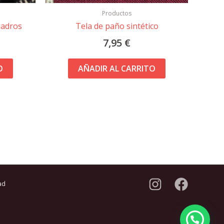
Productos
uadros
Tela de paño sintético
7,95
€
O
AÑADIR AL CARRITO
ad