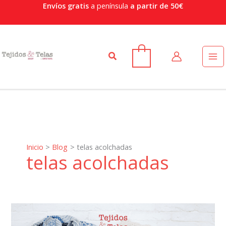
Ir
Envíos gratis
a península
a partir de 50€
al
contenido
Buscar
0
Inicio
Blog
telas acolchadas
telas acolchadas
Telas
acolchadas: