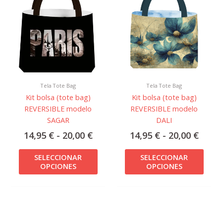
precios:
preci
tiene
tiene
desde
desd
múltiples
múlti
14,95 €
14,95
variantes.
varian
hasta
hast
Las
Las
20,00 €
20,00
opciones
opcio
se
se
pueden
pued
Tela Tote Bag
Tela Tote Bag
elegir
elegir
Kit bolsa (tote bag)
Kit bolsa (tote bag)
en
en
REVERSIBLE modelo
REVERSIBLE modelo
la
la
SAGAR
DALI
página
págin
de
de
14,95
€
-
20,00
€
14,95
€
-
20,00
€
producto
prod
SELECCIONAR
SELECCIONAR
OPCIONES
OPCIONES