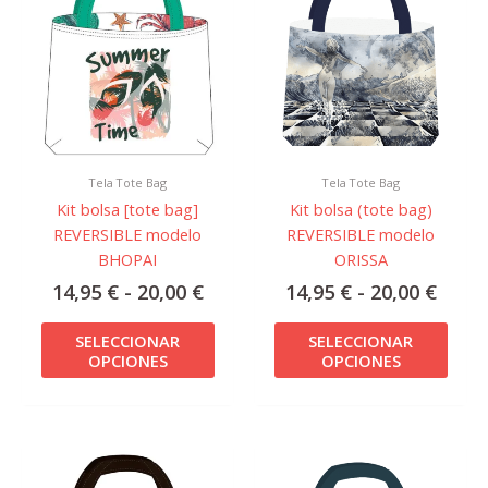
precios:
preci
tiene
tiene
desde
desd
múltiples
múlti
14,95 €
14,95
variantes.
varian
hasta
hast
Las
Las
20,00 €
20,00
opciones
opcio
se
se
pueden
pued
Tela Tote Bag
Tela Tote Bag
elegir
elegir
Kit bolsa [tote bag]
Kit bolsa (tote bag)
en
en
REVERSIBLE modelo
REVERSIBLE modelo
la
la
BHOPAI
ORISSA
página
págin
de
de
14,95
€
-
20,00
€
14,95
€
-
20,00
€
producto
prod
SELECCIONAR
SELECCIONAR
OPCIONES
OPCIONES
Rango
Rang
Este
Este
de
de
producto
prod