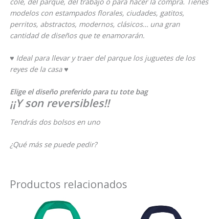
cole, del parque, del trabajo o para hacer la compra. Tienes
modelos con estampados florales, ciudades, gatitos,
perritos, abstractos, modernos, clásicos… una gran
cantidad de diseños que te enamorarán.
♥ Ideal para llevar y traer del parque los juguetes de los
reyes de la casa ♥
Elige el diseño preferido para tu tote bag
¡¡Y son reversibles!!
Tendrás dos bolsos en uno
¿Qué más se puede pedir?
Productos relacionados
Rango
Rang
Este
Este
de
de
producto
prod