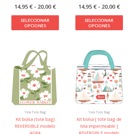
de
de
14,95
€
-
20,00
€
14,95
€
-
20,00
€
producto
prod
SELECCIONAR
SELECCIONAR
OPCIONES
OPCIONES
Rango
Rang
Este
Este
de
de
producto
prod
precios:
preci
tiene
tiene
desde
desd
múltiples
múlti
14,95 €
14,95
variantes.
varian
hasta
hast
Las
Las
20,00 €
20,00
opciones
opcio
se
se
pueden
pued
Tela Tote Bag
Tela Tote Bag
elegir
elegir
Kit bolsa (tote bag)
Kit bolsa [ tote bag de
en
en
REVERSIBLE modelo
tela impermeable ]
la
la
AGRA
REVERSIBLE modelo