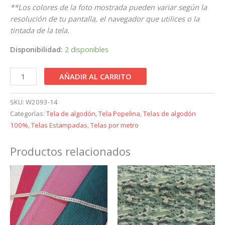
**Los colores de la foto mostrada pueden variar según la
resolución de tu pantalla, el navegador que utilices o la
tintada de la tela.
Disponibilidad:
2 disponibles
AÑADIR AL CARRITO
SKU:
W2093-14
Categorías:
Tela de algodón
,
Tela Popelina
,
Telas de algodón
100%
,
Telas Estampadas
,
Telas por metro
Productos relacionados
Este
producto
tiene
múltiples
variantes.