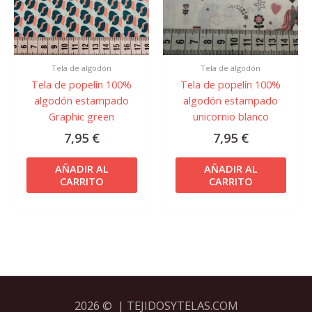
Tela de algodón
Tela de algodón
Tela de popelín 100%
Tela de popelín 100%
algodón estampado
algodón estampado
Graphic green
unicornio blanco
7,95
€
7,95
€
AÑADIR AL
AÑADIR AL
CARRITO
CARRITO
2026 © | TEJIDOSYTELAS.COM