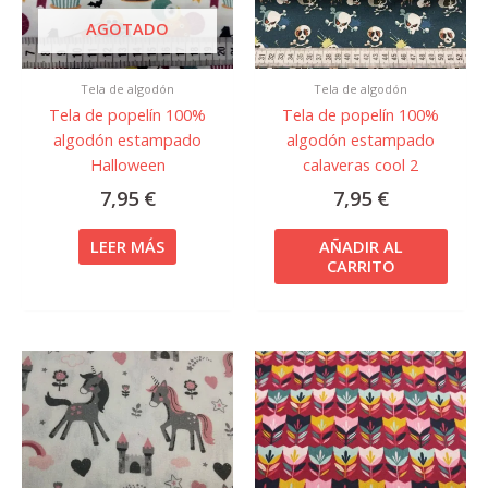
AGOTADO
Tela de algodón
Tela de algodón
Tela de popelín 100%
Tela de popelín 100%
algodón estampado
algodón estampado
Halloween
calaveras cool 2
7,95
€
7,95
€
LEER MÁS
AÑADIR AL
CARRITO