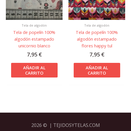
Tela de algodón
Tela de algodón
Tela de popelín 100%
Tela de popelín 100%
algodón estampado
algodón estampado
unicornio blanco
flores happy tul
7,95
€
7,95
€
AÑADIR AL
AÑADIR AL
CARRITO
CARRITO
2026 © | TEJIDOSYTELAS.COM