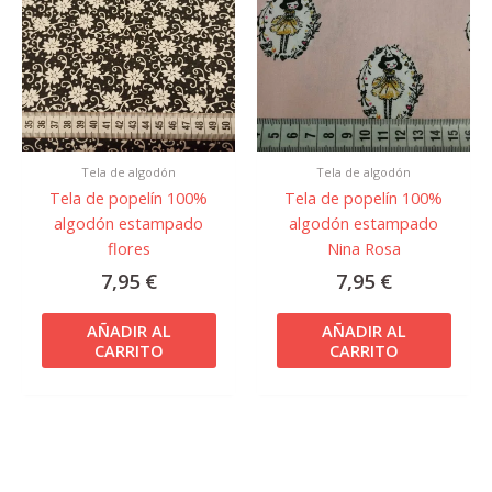
Tela de algodón
Tela de algodón
Tela de popelín 100%
Tela de popelín 100%
algodón estampado
algodón estampado
flores
Nina Rosa
7,95
€
7,95
€
AÑADIR AL
AÑADIR AL
CARRITO
CARRITO