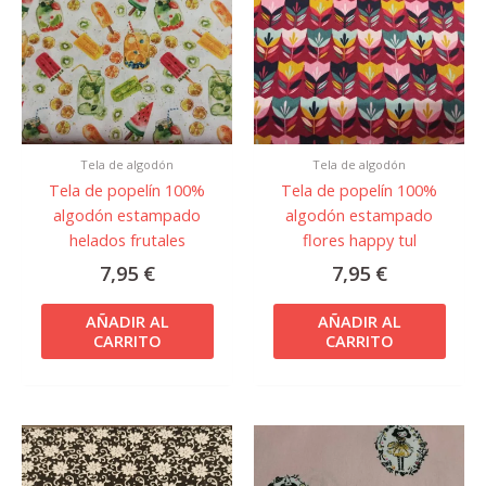
Tela de algodón
Tela de algodón
Tela de popelín 100%
Tela de popelín 100%
algodón estampado
algodón estampado
helados frutales
flores happy tul
7,95
€
7,95
€
AÑADIR AL
AÑADIR AL
CARRITO
CARRITO