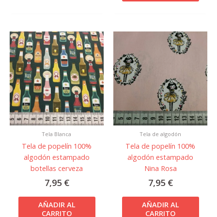
Tela Blanca
Tela de algodón
Tela de popelín 100%
Tela de popelín 100%
algodón estampado
algodón estampado
botellas cerveza
Nina Rosa
7,95
€
7,95
€
AÑADIR AL
AÑADIR AL
CARRITO
CARRITO