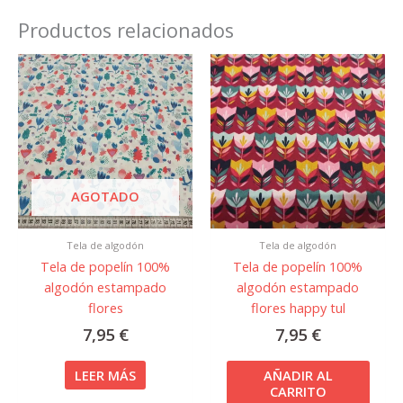
Productos relacionados
AGOTADO
Tela de algodón
Tela de algodón
Tela de popelín 100%
Tela de popelín 100%
algodón estampado
algodón estampado
flores
flores happy tul
7,95
€
7,95
€
LEER MÁS
AÑADIR AL
CARRITO