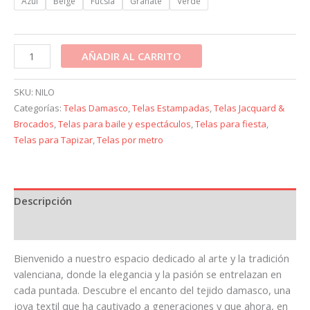
Azul
Beige
Fucsia
Granate
Verde
AÑADIR AL CARRITO
SKU:
NILO
Categorías:
Telas Damasco
,
Telas Estampadas
,
Telas Jacquard &
Brocados
,
Telas para baile y espectáculos
,
Telas para fiesta
,
Telas para Tapizar
,
Telas por metro
Descripción
Información adicional
Bienvenido a nuestro espacio dedicado al arte y la tradición
valenciana, donde la elegancia y la pasión se entrelazan en
cada puntada. Descubre el encanto del tejido damasco, una
joya textil que ha cautivado a generaciones y que ahora, en