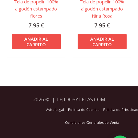
Tela de popelín 100%
Tela de popelín 100%
algodón estampado
algodón estampado
flores
Nina Rosa
7,95
€
7,95
€
AÑADIR AL
AÑADIR AL
CARRITO
CARRITO
2026 © | TEJIDOSYTELAS.COM
Aviso Legal
|
Política de Cookies
|
Política de Privacida
Condiciones Generales de Venta