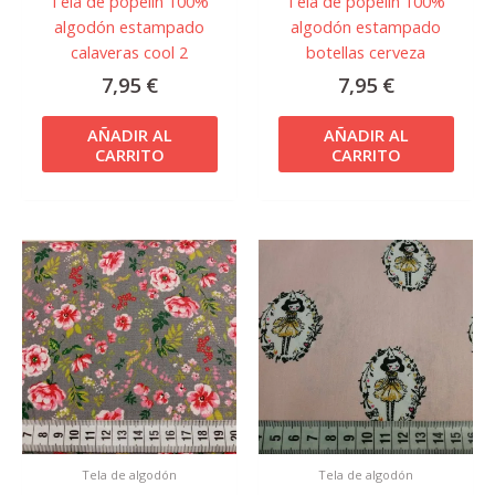
Tela de popelín 100%
Tela de popelín 100%
algodón estampado
algodón estampado
calaveras cool 2
botellas cerveza
7,95
€
7,95
€
AÑADIR AL
AÑADIR AL
CARRITO
CARRITO
Tela de algodón
Tela de algodón