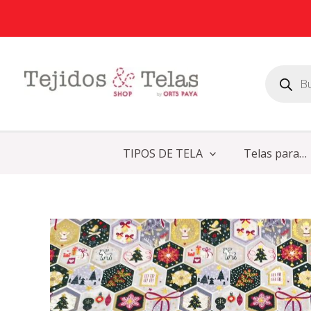
Ir
al
contenido
Búsqueda
de
productos
TIPOS DE TELA
Telas para…