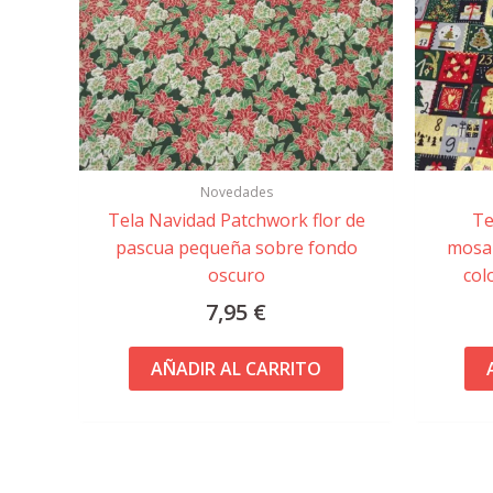
Novedades
Tela Navidad Patchwork flor de
Te
pascua pequeña sobre fondo
mosai
oscuro
col
7,95
€
AÑADIR AL CARRITO