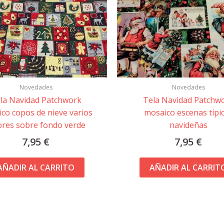
Novedades
Novedades
la Navidad Patchwork
Tela Navidad Patchw
co copos de nieve varios
mosaico escenas típi
ores sobre fondo verde
navideñas
7,95
€
7,95
€
AÑADIR AL CARRITO
AÑADIR AL CARRIT