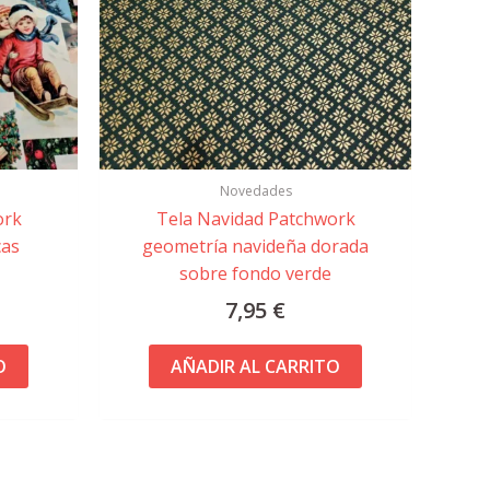
Novedades
ork
Tela Navidad Patchwork
cas
geometría navideña dorada
sobre fondo verde
7,95
€
O
AÑADIR AL CARRITO