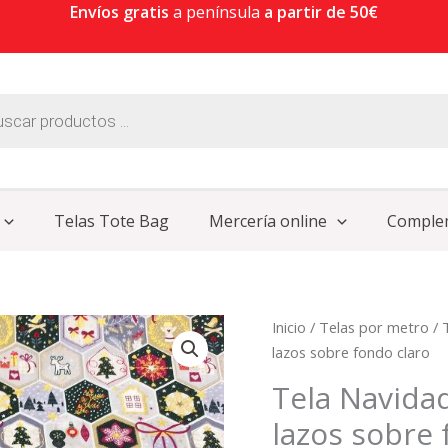
Envíos gratis
a península
a partir de 50€
Telas Tote Bag
Mercería online
Comple
Tela
Inicio
/
Telas por metro
/
Navidad
lazos sobre fondo claro
Patchwork
Tela Navida
geometría
lazos sobre 
y