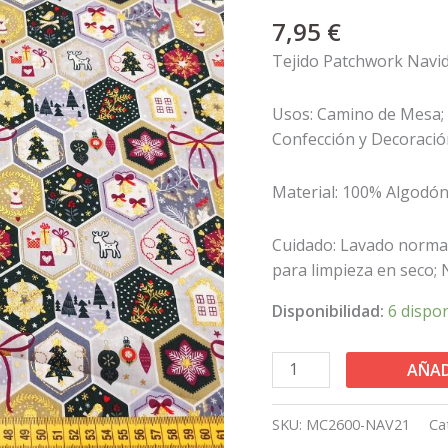
lazos
7,95
€
sobre
fondo
Tejido Patchwork Navi
claro
cantidad
Usos: Camino de Mesa;
Confección y Decoració
Material: 100% Algodón
Cuidado: Lavado normal
para limpieza en seco; No
Disponibilidad:
6 dispo
AÑAD
SKU:
MC2600-NAV21
Ca