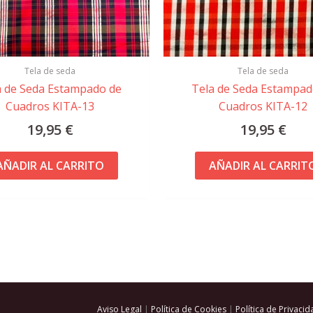
Tela de seda
Tela de seda
a de Seda Estampado de
Tela de Seda Estampad
Cuadros KITA-13
Cuadros KITA-12
19,95
€
19,95
€
AÑADIR AL CARRITO
AÑADIR AL CARRIT
Aviso Legal
|
Política de Cookies
|
Política de Privacid