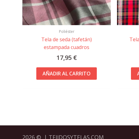
Poliéster
Tela de seda (tafetán)
Tel
estampada cuadros
17,95
€
AÑADIR AL CARRITO
2026 © | TEJIDOSYTELAS.COM