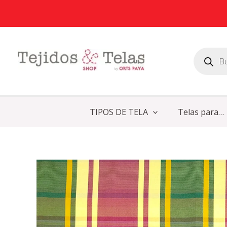
Ir
al
contenido
Búsqueda
de
productos
TIPOS DE TELA
Telas para…