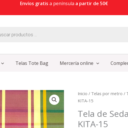
Envíos gratis
a península
a partir de 50€
Telas Tote Bag
Mercería online
Comple
Tela
Inicio
/
Telas por metro
/
de
KITA-15
Seda
Tela de Sed
Estampado
KITA-15
de