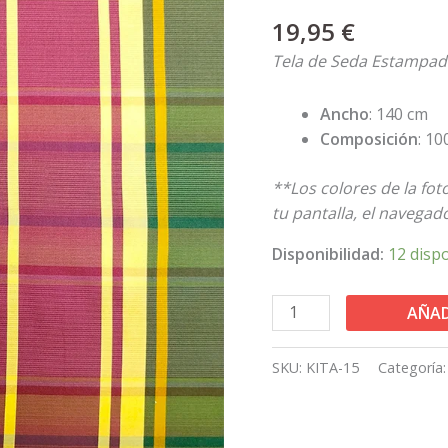
Cuadros
19,95
€
KITA-
15
Tela de Seda Estampad
cantidad
Ancho
: 140 cm
Composición
: 1
**Los colores de la fo
tu pantalla, el navegador
Disponibilidad:
12 disp
AÑAD
SKU:
KITA-15
Categoría