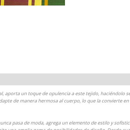
l, aporta un toque de opulencia a este tejido, haciéndolo sent
 adapte de manera hermosa al cuerpo, lo que la convierte en
unca pasa de moda, agrega un elemento de estilo y sofistic
rmite una amplia gama de posibilidades de diseño. Desde c