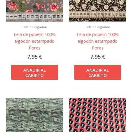
Tela de algodón
Tela de algodón
Tela de popelín 100%
Tela de popelín 100%
algodón estampado
algodón estampado
flores
flores
7,95
€
7,95
€
AÑADIR AL
AÑADIR AL
CARRITO
CARRITO