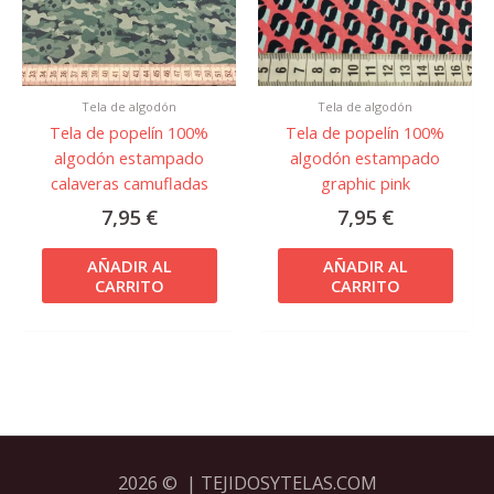
Tela de algodón
Tela de algodón
Tela de popelín 100%
Tela de popelín 100%
algodón estampado
algodón estampado
calaveras camufladas
graphic pink
7,95
€
7,95
€
AÑADIR AL
AÑADIR AL
CARRITO
CARRITO
2026 © | TEJIDOSYTELAS.COM