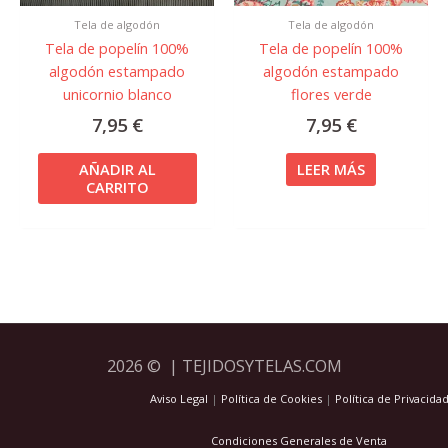
Tela de algodón
Tela de algodón
Tela de popelín 100%
Tela de popelín 100%
algodón estampado
algodón estampado
unicornio blanco
flores verde
7,95
€
7,95
€
AÑADIR AL
LEER MÁS
CARRITO
2026 © | TEJIDOSYTELAS.COM
Aviso Legal
|
Política de Cookies
|
Política de Privacida
Condiciones Generales de Venta