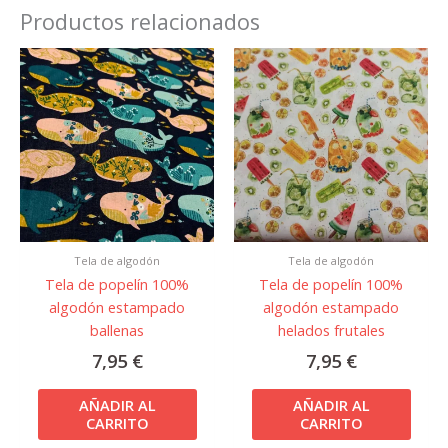
Productos relacionados
Tela de algodón
Tela de algodón
Tela de popelín 100%
Tela de popelín 100%
algodón estampado
algodón estampado
ballenas
helados frutales
7,95
€
7,95
€
AÑADIR AL
AÑADIR AL
CARRITO
CARRITO