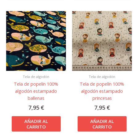
Tela de algodón
Tela de algodón
Tela de popelín 100%
Tela de popelín 100%
algodón estampado
algodón estampado
ballenas
princesas
7,95
€
7,95
€
AÑADIR AL
AÑADIR AL
CARRITO
CARRITO