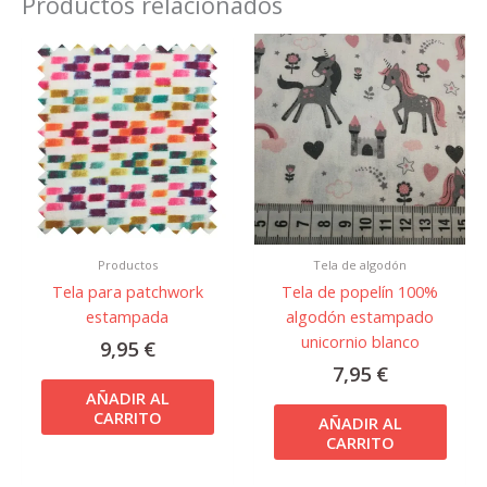
Productos relacionados
Productos
Tela de algodón
Tela para patchwork
Tela de popelín 100%
estampada
algodón estampado
unicornio blanco
9,95
€
7,95
€
AÑADIR AL
CARRITO
AÑADIR AL
CARRITO