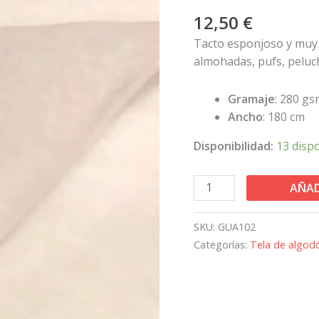
Patchwork
12,50
€
cantidad
Tacto esponjoso y muy a
almohadas, pufs, peluche
Gramaje
: 280 gs
Ancho
: 180 cm
Disponibilidad:
13 disp
AÑAD
SKU:
GUA102
Categorías:
Tela de algod