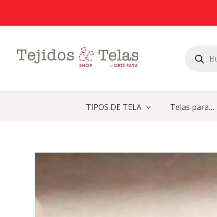
Ir
al
contenido
Búsqueda
de
productos
TIPOS DE TELA
Telas para…