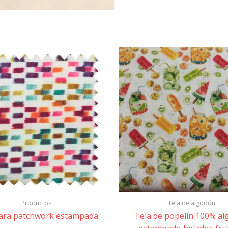
Productos
Tela de algodón
para patchwork estampada
Tela de popelín 100% a