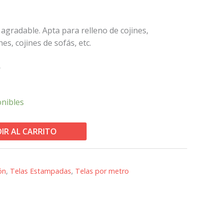
gradable. Apta para relleno de cojines,
s, cojines de sofás, etc.
r
onibles
IR AL CARRITO
ón
,
Telas Estampadas
,
Telas por metro