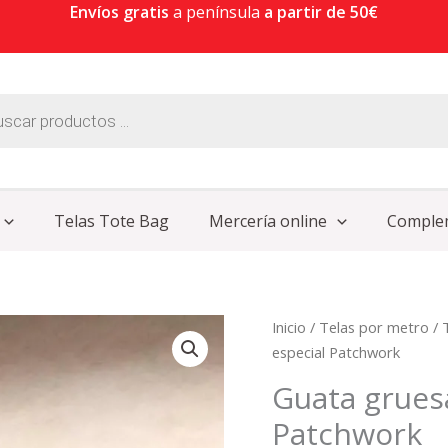
Envíos gratis
a península
a partir de 50€
Telas Tote Bag
Mercería online
Comple
Guata
Inicio
/
Telas por metro
/
gruesa
especial Patchwork
100%
Guata grues
algodón
Patchwork
especial