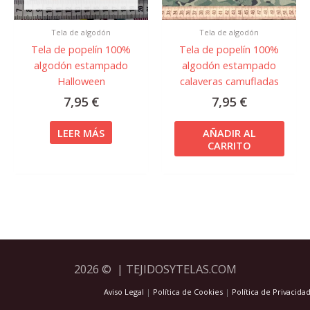
Tela de algodón
Tela de algodón
Tela de popelín 100%
Tela de popelín 100%
algodón estampado
algodón estampado
Halloween
calaveras camufladas
7,95
€
7,95
€
LEER MÁS
AÑADIR AL
CARRITO
2026 © | TEJIDOSYTELAS.COM
Aviso Legal
|
Política de Cookies
|
Política de Privacida