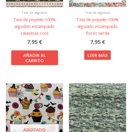
Tela de algodón
Tela de algodón
Tela de popelín 100%
Tela de popelín 100%
algodón estampado
algodón estampado
calaveras cool
flores verde
7,95
€
7,95
€
AÑADIR AL
LEER MÁS
CARRITO
AGOTADO