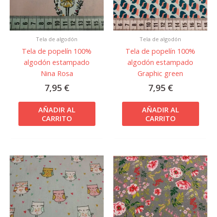
Tela de algodón
Tela de algodón
Tela de popelín 100%
Tela de popelín 100%
algodón estampado
algodón estampado
Nina Rosa
Graphic green
7,95
€
7,95
€
AÑADIR AL
AÑADIR AL
CARRITO
CARRITO