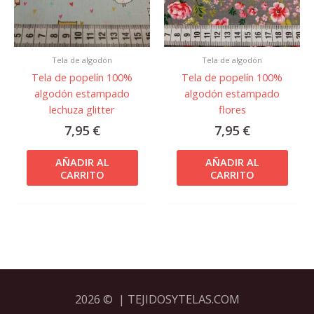
Tela de algodón
Tela de algodón
Tela de popelín 100%
Tela de popelín 100%
algodón estampado
algodón estampado
lechuza glitter
flores
7,95
€
7,95
€
AÑADIR AL
AÑADIR AL
CARRITO
CARRITO
2026 © | TEJIDOSYTELAS.COM