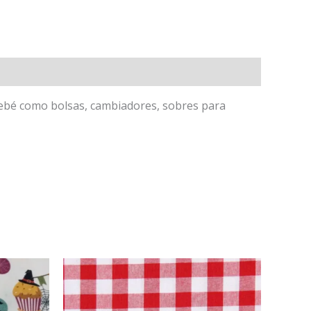
 bebé como bolsas, cambiadores, sobres para
Rango
Este
de
producto
precios:
tiene