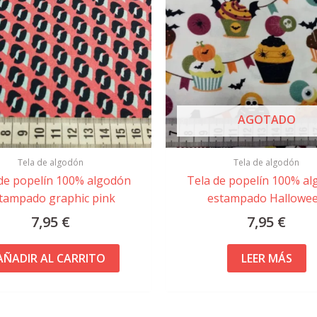
AGOTADO
Tela de algodón
Tela de algodón
de popelín 100% algodón
Tela de popelín 100% a
tampado graphic pink
estampado Hallowe
7,95
€
7,95
€
AÑADIR AL CARRITO
LEER MÁS