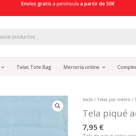
Envíos gratis
a península
a partir de 50€
Telas Tote Bag
Mercería online
Comple
Inicio
/
Telas por metro
/
Tela piqué a
7,95
€
Tela de piqué color cel