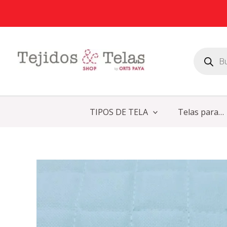
Ir
al
contenido
Búsqueda
de
productos
TIPOS DE TELA
Telas para…