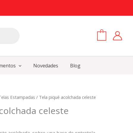
0
mentos
Novedades
Blog
Telas Estampadas
/ Tela piqué acolchada celeste
colchada celeste
este acolchada, sobre una base de entretela