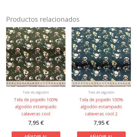
Productos relacionados
Tela de algodón
Tela de algodón
Tela de popelín 100%
Tela de popelín 100%
algodón estampado
algodón estampado
calaveras cool
calaveras cool 2
7,95
€
7,95
€
AÑADIR AL
AÑADIR AL