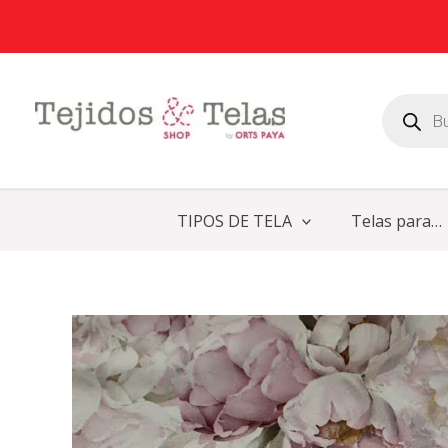
Ir
al
contenido
Búsqueda
de
productos
TIPOS DE TELA
Telas para…