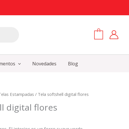
0
mentos
Novedades
Blog
Telas Estampadas
/ Tela softshell digital flores
l digital flores
ores. El interior es un forro suave verde.