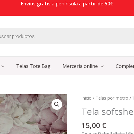
Envíos gratis
a península
a partir de 50€
Telas Tote Bag
Mercería online
Comple
Tela
Inicio
/
Telas por metro
/
softshell
Tela softshel
digital
flores
15,00
€
cantidad
Tela softshell digital fl