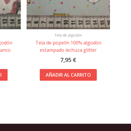
Tela de algodón
lgodón
Tela de popelín 100% algodón
lanco
estampado lechuza glitter
7,95
€
O
AÑADIR AL CARRITO