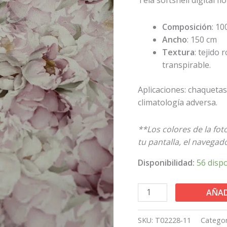
Composición
: 10
Ancho
: 150 cm
Textura
: tejido
transpirable.
Aplicaciones: chaqueta
climatología adversa.
**Los colores de la fo
tu pantalla, el navegador
Disponibilidad:
56 disp
AÑAD
SKU:
T02228-11
Categor