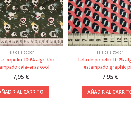
Tela de algodón
Tela de algodón
de popelín 100% algodón
Tela de popelín 100% a
ampado calaveras cool
estampado graphic p
7,95
€
7,95
€
AÑADIR AL CARRITO
AÑADIR AL CARRIT