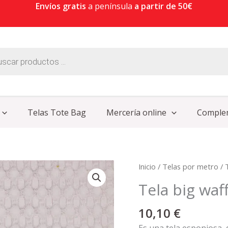
Envíos gratis
a península
a partir de 50€
Telas Tote Bag
Mercería online
Comple
Tela
Inicio
/
Telas por metro
/
big
Tela big wa
waffle
100%
10,10
€
algodón
Es una tela esponjosa,