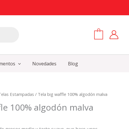
0
mentos
Novedades
Blog
Telas Estampadas
/ Tela big waffle 100% algodón malva
ffle 100% algodón malva
 de grosor medio y tacto suave, que hace unos