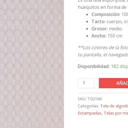
malva
huequitos en forma de 
cantidad
Composición
: 1
Tacto
: cuerpo, s
Grosor
: medio
Ancho
: 150 cm
**Los colores de la fo
tu pantalla, el navegador
Disponibilidad:
182 dis
AÑAD
SKU:
T02166
Categorías:
Tela de algod
Estampadas
,
Telas por m