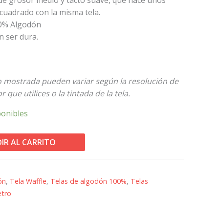
cuadrado con la misma tela.
00% Algodón
in ser dura.
to mostrada pueden variar según la resolución de
 que utilices o la tintada de la tela.
ponibles
IR AL CARRITO
ón
,
Tela Waffle
,
Telas de algodón 100%
,
Telas
etro