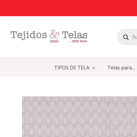
Ir
al
contenido
Búsqueda
de
productos
TIPOS DE TELA
Telas para…