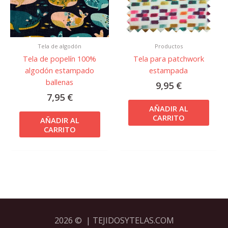
Tela de algodón
Productos
Tela de popelín 100%
Tela para patchwork
algodón estampado
estampada
ballenas
9,95
€
7,95
€
AÑADIR AL
CARRITO
AÑADIR AL
CARRITO
2026 © | TEJIDOSYTELAS.COM