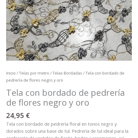
oro
cantidad
Inicio
/
Telas por metro
/
Telas Bordadas
/ Tela con bordado de
pedrería de flores negro y oro
Tela con bordado de pedrería
de flores negro y oro
24,95
€
Tela con bordado de pedrería floral en tonos negro y
dorados sobre una base de tul. Pedrería de tul ideal para la
confección de vestidos de fiesta, bodas y ceremonias, así