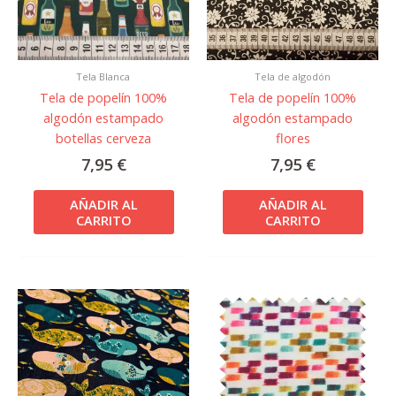
Tela Blanca
Tela de algodón
Tela de popelín 100%
Tela de popelín 100%
algodón estampado
algodón estampado
botellas cerveza
flores
7,95
€
7,95
€
AÑADIR AL
AÑADIR AL
CARRITO
CARRITO