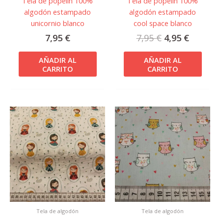
Tela de popelín 100%
Tela de popelín 100%
algodón estampado
algodón estampado
unicornio blanco
cool space blanco
7,95
€
7,95
€
4,95
€
AÑADIR AL
AÑADIR AL
CARRITO
CARRITO
Tela de algodón
Tela de algodón