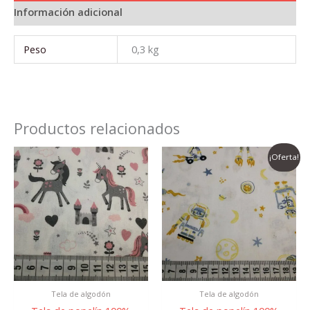
Información adicional
Peso
0,3 kg
Productos relacionados
El
El
¡Oferta!
precio
precio
original
actual
era:
es:
7,95 €.
4,95 €.
Tela de algodón
Tela de algodón