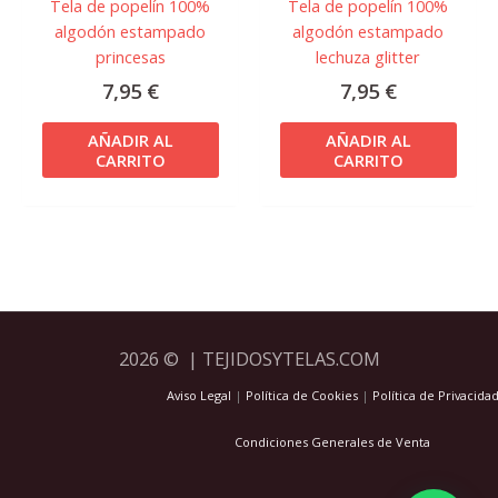
Tela de popelín 100%
Tela de popelín 100%
algodón estampado
algodón estampado
princesas
lechuza glitter
7,95
€
7,95
€
AÑADIR AL
AÑADIR AL
CARRITO
CARRITO
2026 © | TEJIDOSYTELAS.COM
Aviso Legal
|
Política de Cookies
|
Política de Privacida
Condiciones Generales de Venta