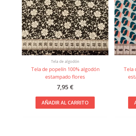
Tela de algodón
Tela de popelín 100% algodón
Tela 
estampado flores
est
7,95
€
AÑADIR AL CARRITO