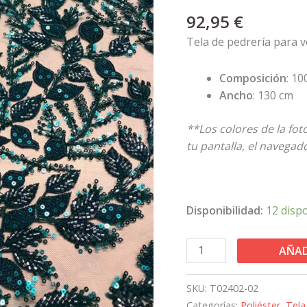
verde
92,95
€
botella
cantidad
Tela de pedrería para v
Composición
: 10
Ancho
: 130 cm
**Los colores de la fo
tu pantalla, el navegador
Disponibilidad:
12 disp
AÑAD
SKU:
T02402-02
Categorías:
Poliéster
,
Tela