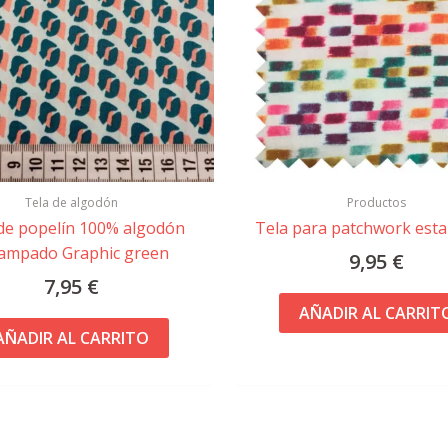
Tela de algodón
Productos
de popelín 100% algodón
Tela para patchwork est
ampado Graphic green
9,95
€
7,95
€
AÑADIR AL CARRIT
AÑADIR AL CARRITO