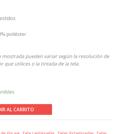
estidos
0% poliéster
to mostrada pueden variar según la resolución de
 que utilices o la tintada de la tela.
onibles
IR AL CARRITO
 de Encaje
,
Tela Lentejuelas
,
Telas Estampadas
,
Telas