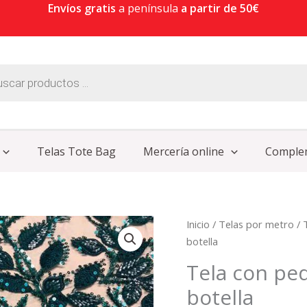
Envíos gratis
a península
a partir de 50€
Telas Tote Bag
Mercería online
Comple
Tela
Inicio
/
Telas por metro
/
con
botella
pedrería
Tela con ped
encaje
botella
hojas