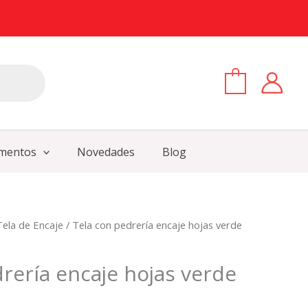
0
mentos
Novedades
Blog
Tela de Encaje
/ Tela con pedrería encaje hojas verde
rería encaje hojas verde