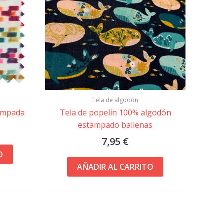
Tela de algodón
ampada
Tela de popelín 100% algodón
estampado ballenas
7,95
€
O
AÑADIR AL CARRITO