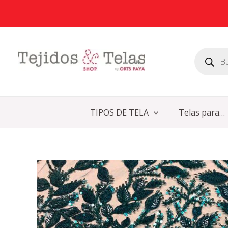
Ir
al
contenido
Búsqueda
de
productos
TIPOS DE TELA
Telas para…