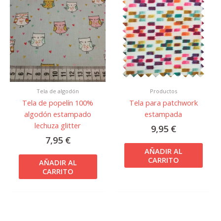
Tela de algodón
Productos
Tela de popelín 100%
Tela para patchwork
algodón estampado
estampada
lechuza glitter
9,95
€
7,95
€
AÑADIR AL
CARRITO
AÑADIR AL
CARRITO