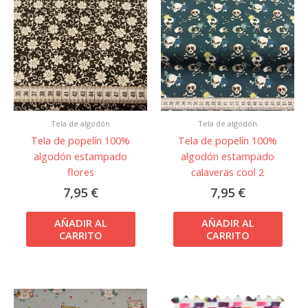
Tela de algodón
Tela de algodón
Tela de popelín 100%
Tela de popelín 100%
algodón estampado
algodón estampado
flores
calaveras cool 2
7,95
€
7,95
€
AÑADIR AL
AÑADIR AL
CARRITO
CARRITO