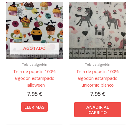
AGOTADO
Tela de algodón
Tela de algodón
Tela de popelín 100%
Tela de popelín 100%
algodón estampado
algodón estampado
Halloween
unicornio blanco
7,95
€
7,95
€
LEER MÁS
AÑADIR AL
CARRITO