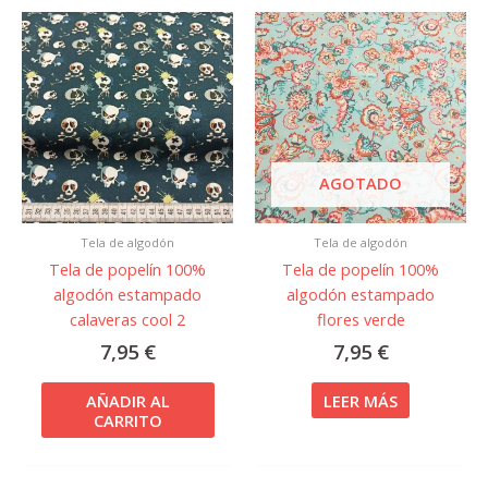
AGOTADO
Tela de algodón
Tela de algodón
Tela de popelín 100%
Tela de popelín 100%
algodón estampado
algodón estampado
calaveras cool 2
flores verde
7,95
€
7,95
€
AÑADIR AL
LEER MÁS
CARRITO