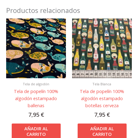
Productos relacionados
Tela de algodón
Tela Blanca
Tela de popelín 100%
Tela de popelín 100%
algodón estampado
algodón estampado
ballenas
botellas cerveza
7,95
€
7,95
€
AÑADIR AL
AÑADIR AL
CARRITO
CARRITO