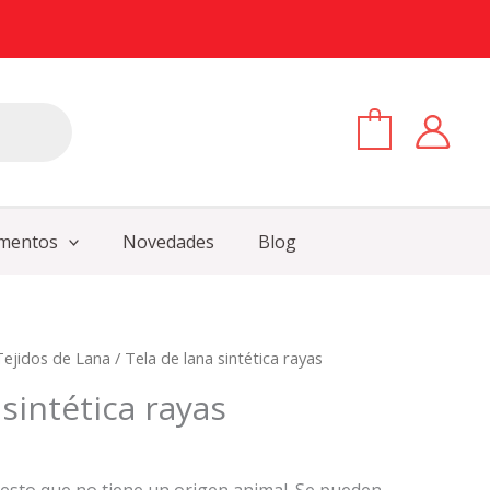
0
mentos
Novedades
Blog
Tejidos de Lana
/ Tela de lana sintética rayas
 sintética rayas
sto que no tiene un origen animal. Se pueden