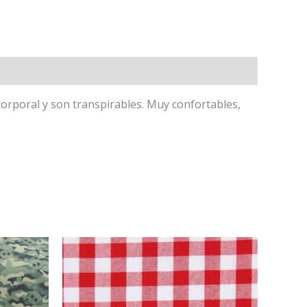
corporal y son transpirables. Muy confortables,
Rango
Este
de
producto
precios:
tiene
múltiples
desde