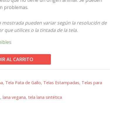
sin problemas.
to mostrada pueden variar según la resolución de
 que utilices o la tintada de la tela.
nibles
IR AL CARRITO
na
,
Tela Pata de Gallo
,
Telas Estampadas
,
Telas para
s
,
lana vegana
,
tela lana sintética