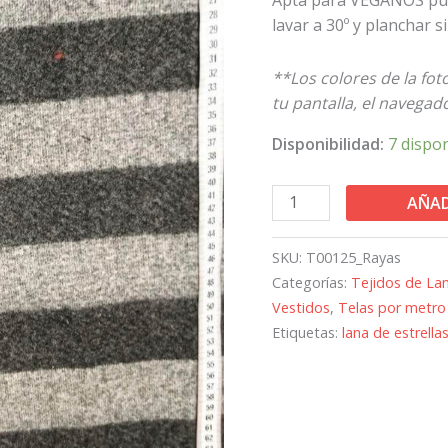
cantidad
lavar a 30º y planchar 
**Los colores de la fo
tu pantalla, el navegador
Disponibilidad:
7 dispo
AÑAD
SKU:
T00125_Rayas
Categorías:
Tejidos de La
Vestidos
,
Telas por metro
Etiquetas:
lana de estrella