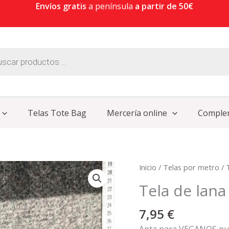
Envíos gratis
a península
a partir de 50€
Telas Tote Bag
Mercería online
Comple
Tela
Inicio
/
Telas por metro
/
de
Tela de lana
lana
sintética
7,95
€
rayas
Apta para VEGANOS pue