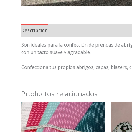
Descripción
Son ideales para la confección de prendas de abri
con un tacto suave y agradable.
Confecciona tus propios abrigos, capas, blazers, c
Productos relacionados
Este
producto
tiene
múltiples