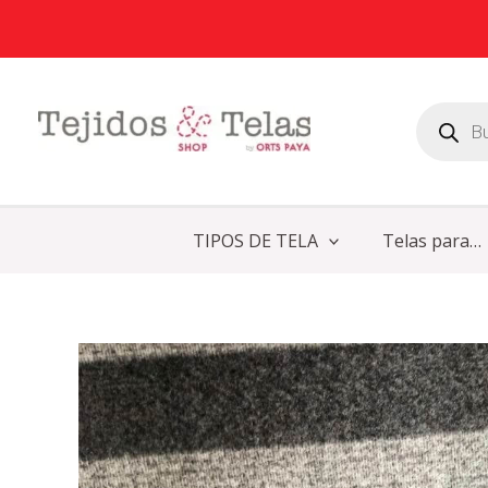
Ir
al
contenido
Búsqueda
de
productos
TIPOS DE TELA
Telas para…