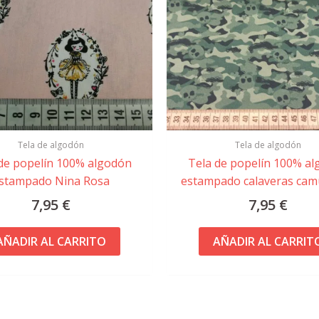
Tela de algodón
Tela de algodón
de popelín 100% algodón
Tela de popelín 100% a
stampado Nina Rosa
estampado calaveras cam
7,95
€
7,95
€
AÑADIR AL CARRITO
AÑADIR AL CARRIT