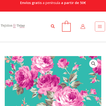
Ir
Envíos gratis
a península
a partir de 50€
al
contenido
Buscar
0