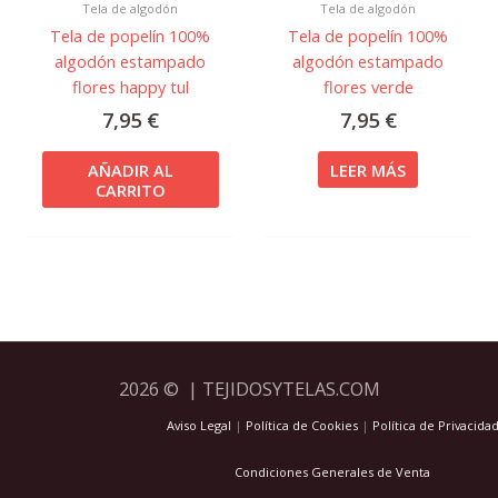
Tela de algodón
Tela de algodón
Tela de popelín 100%
Tela de popelín 100%
algodón estampado
algodón estampado
flores happy tul
flores verde
7,95
€
7,95
€
AÑADIR AL
LEER MÁS
CARRITO
2026 © | TEJIDOSYTELAS.COM
Aviso Legal
|
Política de Cookies
|
Política de Privacida
Condiciones Generales de Venta