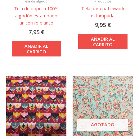
Tela de algodón
Productos
Tela de popelín 100%
Tela para patchwork
algodón estampado
estampada
unicornio blanco
9,95
€
7,95
€
AÑADIR AL
CARRITO
AÑADIR AL
CARRITO
AGOTADO