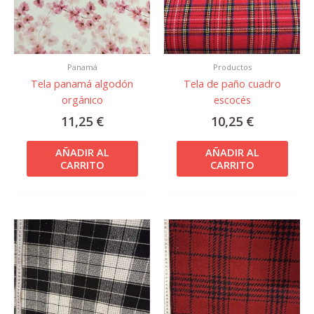
Panamá
Productos
Tela panamá algodón
Tela de paño cuadro
orgánico
escocés
11,25
€
10,25
€
AÑADIR AL
AÑADIR AL
CARRITO
CARRITO