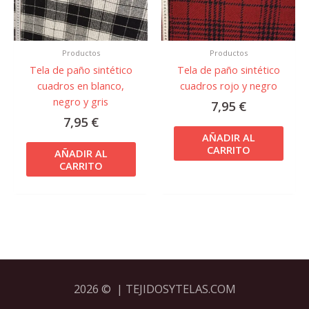
Productos
Productos
Tela de paño sintético
Tela de paño sintético
cuadros en blanco,
cuadros rojo y negro
negro y gris
7,95
€
7,95
€
AÑADIR AL
CARRITO
AÑADIR AL
CARRITO
2026 © | TEJIDOSYTELAS.COM